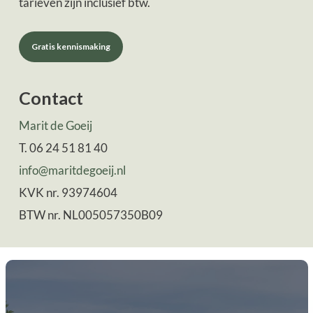
tarieven zijn inclusief btw.
Gratis kennismaking
Contact
Marit de Goeij
T. 06 24 51 81 40
info@maritdegoeij.nl
KVK nr. 93974604
BTW nr. NL005057350B09