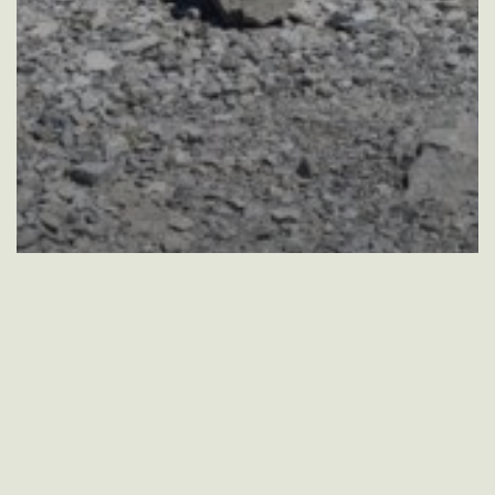
Dynamiek
Hoogbegaafdheid
Opvoeden
Zelfzorg
Kinderen struikelen over de
stenen die jij zelf niet opraapt.