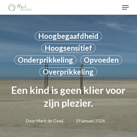
Menu
Skip
to
Menu
main
sluiten
content
Hoogbegaafdheid
Hoogsensitief
Onderprikkeling
Opvoeden
Overprikkeling
Een kind is geen klier voor
zijn plezier.
Door
Marit de Goeij
19 januari 2026