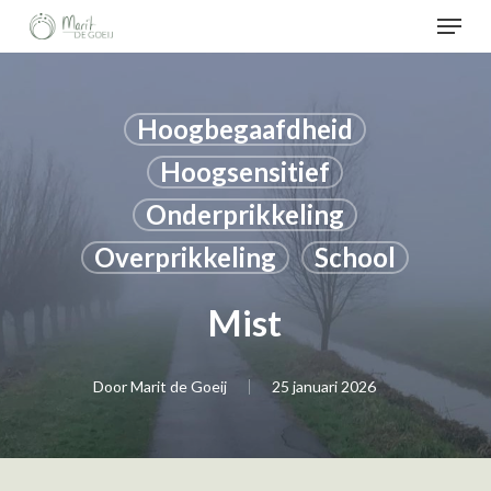
Menu
Skip
to
Menu
main
sluiten
content
Hoogbegaafdheid
Hoogsensitief
Onderprikkeling
Overprikkeling
School
Mist
Door
Marit de Goeij
25 januari 2026